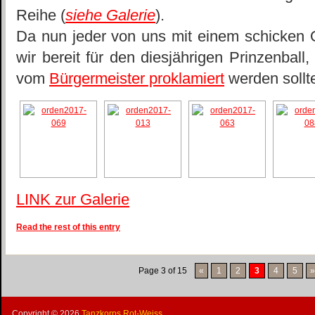
Reihe (
siehe Galerie
).
Da nun jeder von uns mit einem schicken 
wir bereit für den diesjährigen Prinzenball
vom
Bürgermeister proklamiert
werden sollt
LINK zur Galerie
Read the rest of this entry
Page 3 of 15
«
1
2
3
4
5
Copyright ©
2026
Tanzkorps Rot-Weiss