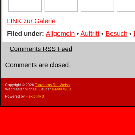
LINK zur Galerie
Filed under:
Allgemein
•
Auftritt
•
Besuch
•
Comments RSS Feed
Comments are closed.
Copyright ©
2026
Tanzkorps Rot-Weiss
Webmaster Michael Gauger
e-Mail
WEB
Powered by
Flexibility 3