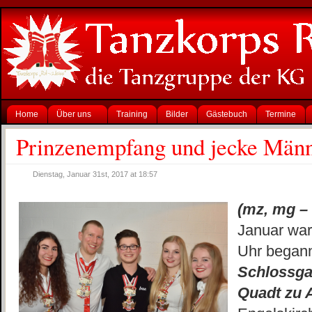
Home
Über uns
Training
Bilder
Gästebuch
Termine
Prinzenempfang und jecke Män
Dienstag, Januar 31st, 2017 at 18:57
(mz, mg – 
Januar war
Uhr began
Schlossga
Quadt zu 