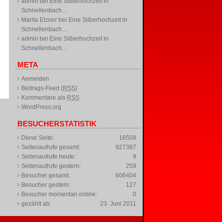
admin
bei
Eine Silberhochzeit in
Schnellenbach…
Marita Elzner
bei
Eine Silberhochzeit in
Schnellenbach…
admin
bei
Eine Silberhochzeit in
Schnellenbach…
META
Anmelden
Beitrags-Feed (
RSS
)
Kommentare als
RSS
WordPress.org
BESUCHERSTATISTIK
Diese Seite:
16508
Seitenaufrufe gesamt:
927387
Seitenaufrufe heute:
9
Seitenaufrufe gestern:
259
Besucher gesamt:
606404
Besucher gestern:
127
Besucher momentan online:
0
gezählt ab:
23. Juni 2011