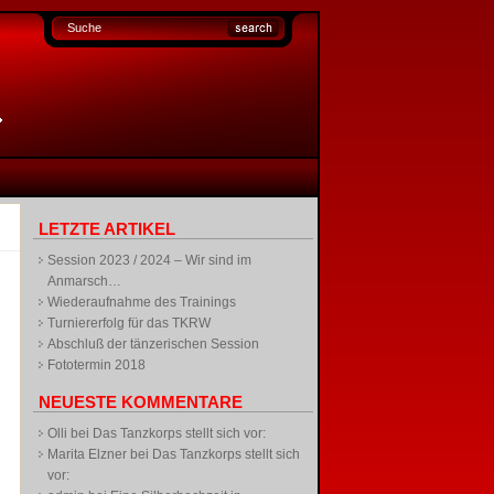
LETZTE ARTIKEL
Session 2023 / 2024 – Wir sind im
Anmarsch…
Wiederaufnahme des Trainings
Turniererfolg für das TKRW
Abschluß der tänzerischen Session
Fototermin 2018
NEUESTE KOMMENTARE
Olli
bei
Das Tanzkorps stellt sich vor:
Marita Elzner
bei
Das Tanzkorps stellt sich
vor: