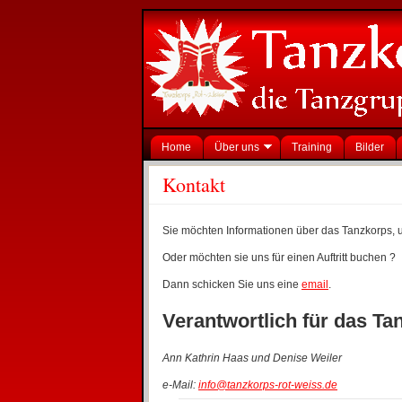
Home
Über uns
Training
Bilder
Kontakt
Sie möchten Informationen über das Tanzkorps, un
Oder möchten sie uns für einen Auftritt buchen ?
Dann schicken Sie uns eine
email
.
Verantwortlich für das Ta
Ann Kathrin Haas und Denise Weiler
e-Mail:
info@tanzkorps-rot-weiss.de