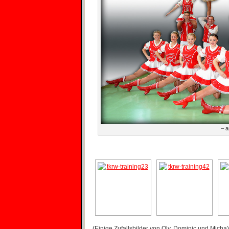
– a
(Einige Zufallsbilder von Oly, Dominic und Micha)