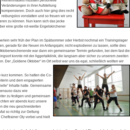
Reihenmädels mussten personelle
Veränderungen in ihrer Aufstellung
kompensieren. Doch auch hier ging dies recht
reibungslos vonstatten und so freuen wir uns
tieren zu können. Nun kann sich das jecke
über eine große rot-weiße Engelskirchener
ämmerlein sehr früh der Plan im Spätsommer oder Herbst nochmal ein Trainingslager
n, gerade für die Neuen im Anfangsjahr, nicht explodieren zu lassen, sollte dies
n Oktoberwochenende war dann ein gemeinsamer Termin gefunden, bei dem fast die
ngsort konnte mit der Aggertalklinik, die langsam aber sicher zu unserem zweiten
n. Der „Goldene Oktober“ im Ort selbst war uns da egal, schließlich wollten wir
zu kurz kommen. So hatten die Co-
Leiterin und dem engagierten
zielle“ Inhalte hatte. Gemeinsame
genauso dazu wie
ter zu festigen und gemeinsam
chten wir abends kurz unsere
ten die neu geschneiderten
al so richtig zur Geltung
heftrainer Oly vorbei und hielt