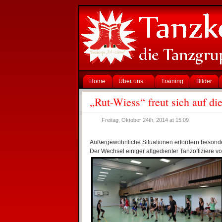
Home
Über uns
Training
Bilder
„Rut-Wiess“ freut sich auf d
Freitag, Oktober 24th, 2014 at 15:09
Außergewöhnliche Situationen erfordern besond
Der Wechsel einiger altgedienter Tanzoffiziere vo