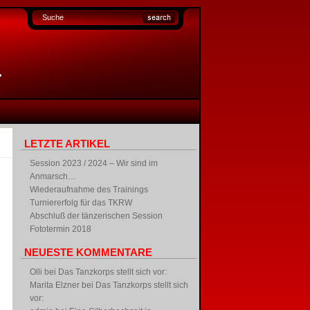
LETZTE ARTIKEL
Session 2023 / 2024 – Wir sind im
Anmarsch…
Wiederaufnahme des Trainings
Turniererfolg für das TKRW
Abschluß der tänzerischen Session
Fototermin 2018
NEUESTE KOMMENTARE
Olli
bei
Das Tanzkorps stellt sich vor:
Marita Elzner
bei
Das Tanzkorps stellt sich
vor: