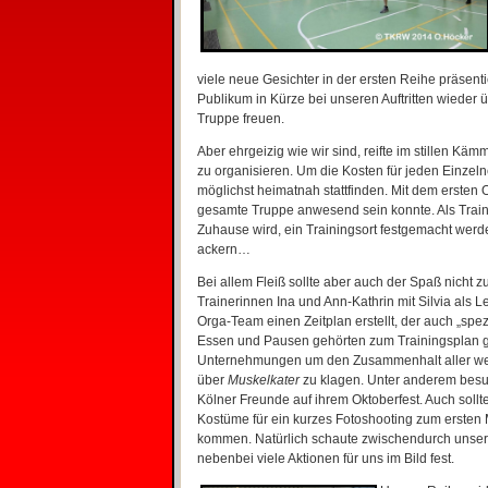
viele neue Gesichter in der ersten Reihe präsen
Publikum in Kürze bei unseren Auftritten wieder 
Truppe freuen.
Aber ehrgeizig wie wir sind, reifte im stillen K
zu organisieren. Um die Kosten für jeden Einzelne
möglichst heimatnah stattfinden. Mit dem erste
gesamte Truppe anwesend sein konnte. Als Traini
Zuhause wird, ein Trainingsort festgemacht werde
ackern…
Bei allem Fleiß sollte aber auch der Spaß nicht 
Trainerinnen Ina und Ann-Kathrin mit Silvia als 
Orga-Team einen Zeitplan erstellt, der auch „spe
Essen und Pausen gehörten zum Trainingsplan 
Unternehmungen um den Zusammenhalt aller wei
über
Muskelkater
zu klagen. Unter anderem besu
Kölner Freunde auf ihrem Oktoberfest. Auch soll
Kostüme für ein kurzes Fotoshooting zum ersten M
kommen. Natürlich schaute zwischendurch unser C
nebenbei viele Aktionen für uns im Bild fest.