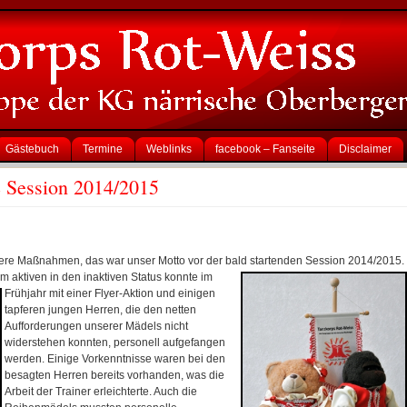
Gästebuch
Termine
Weblinks
facebook – Fanseite
Disclaimer
ie Session 2014/2015
ere Maßnahmen, das war unser Motto vor der bald
startenden Session 2014/2015.
m aktiven in den inaktiven Status konnte im
Frühjahr mit einer
Flyer-Aktion und einigen
tapferen jungen Herren, die den netten
Aufforderungen unserer Mädels nicht
widerstehen konnten, personell aufgefangen
werden. Einige Vorkenntnisse waren bei den
besagten Herren bereits vorhanden, was die
Arbeit der Trainer erleichterte. Auch die