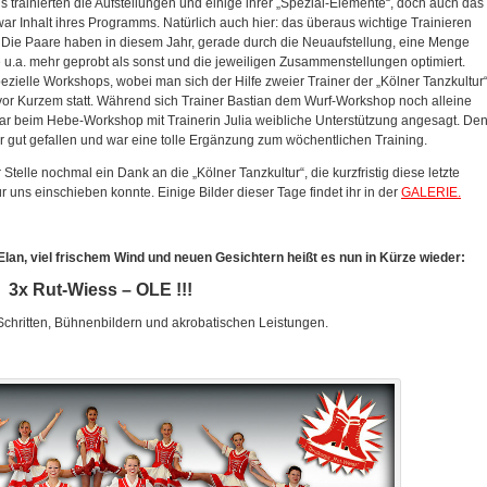
 trainierten die Aufstellungen und einige ihrer „Spezial-Elemente“, doch auch das
ar Inhalt ihres Programms. Natürlich auch hier: das überaus wichtige Trainieren
Die Paare haben in diesem Jahr, gerade durch die Neuaufstellung, eine Menge
e u.a. mehr geprobt als sonst und die jeweiligen Zusammenstellungen optimiert.
ezielle Workshops, wobei man sich der Hilfe zweier Trainer der „Kölner Tanzkultur
vor Kurzem statt. Während sich Trainer Bastian dem Wurf-Workshop noch alleine
r beim Hebe-Workshop mit Trainerin Julia weibliche Unterstützung angesagt. De
r gut gefallen und war eine tolle Ergänzung zum wöchentlichen Training.
Stelle nochmal ein Dank an die „Kölner Tanzkultur“, die kurzfristig diese letzte
ür uns einschieben konnte. Einige Bilder dieser Tage findet ihr in der
GALERIE.
 Elan, viel frischem Wind und neuen Gesichtern heißt es nun in Kürze wieder:
3x Rut-Wiess – OLE !!!
Schritten, Bühnenbildern und akrobatischen Leistungen.