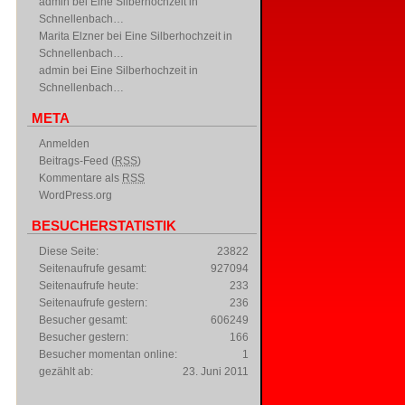
admin
bei
Eine Silberhochzeit in
Schnellenbach…
Marita Elzner
bei
Eine Silberhochzeit in
Schnellenbach…
admin
bei
Eine Silberhochzeit in
Schnellenbach…
META
Anmelden
Beitrags-Feed (
RSS
)
Kommentare als
RSS
WordPress.org
BESUCHERSTATISTIK
Diese Seite:
23822
Seitenaufrufe gesamt:
927094
Seitenaufrufe heute:
233
Seitenaufrufe gestern:
236
Besucher gesamt:
606249
Besucher gestern:
166
Besucher momentan online:
1
gezählt ab:
23. Juni 2011