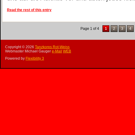
Read the rest of this entry
Page 1 of 4
1
2
3
4
Copyright ©
2026
Tanzkorps Rot-Weiss
Webmaster Michael Gauger
e-Mail
WEB
Powered by
Flexibility 3