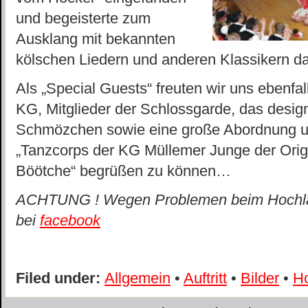
und begeisterte zum
Ausklang mit bekannten
kölschen Liedern und anderen Klassikern d
Als „Special Guests“ freuten wir uns ebenfal
KG, Mitglieder der Schlossgarde, das design
Schmözchen sowie eine große Abordnung u
„Tanzcorps der KG Müllemer Junge der Ori
Böötche“ begrüßen zu können…
ACHTUNG ! Wegen Problemen beim Hochlade
bei
facebook
Filed under:
Allgemein
•
Auftritt
•
Bilder
•
H