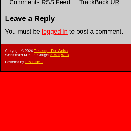
Comments RSS Feed
TrackBack
URI
Leave a Reply
You must be
logged in
to post a comment.
Copyright ©
2026
Tanzkorps Rot-Weiss
Webmaster Michael Gauger
e-Mail
WEB
Powered by
Flexibility 3