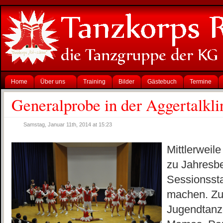
Home
Über uns
Training
Bilder
Gästebuch
Termine
Generalprobe in der Aggertalkli
Samstag, Januar 11th, 2014 at 15:23
Mittlerweile
zu Jahresb
Sessionssta
machen. Zu
Jugendtanz