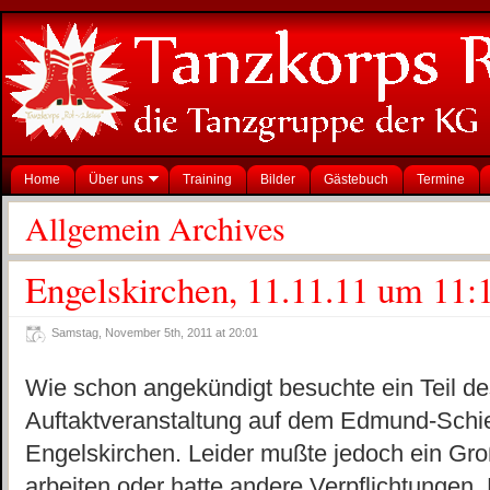
Home
Über uns
Training
Bilder
Gästebuch
Termine
Allgemein Archives
Engelskirchen, 11.11.11 um 11:
Samstag, November 5th, 2011 at 20:01
Wie schon angekündigt besuchte ein Teil de
Auftaktveranstaltung auf dem Edmund-Schief
Engelskirchen. Leider mußte jedoch ein Gro
arbeiten oder hatte andere Verpflichtungen.