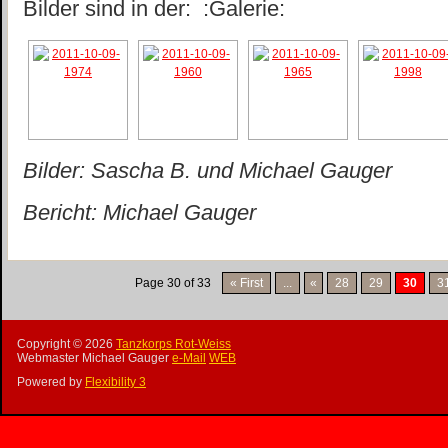
Bilder sind in der: :Galerie:
Bilder: Sascha B. und Michael Gauger
Bericht: Michael Gauger
Page 30 of 33
« First
...
«
28
29
30
3
Copyright ©
2026
Tanzkorps Rot-Weiss
Webmaster Michael Gauger
e-Mail
WEB
Powered by
Flexibility 3