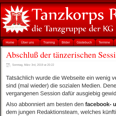
Home
Über uns
Training
Bilder
Gästebuch
Termine
Abschluß der tänzerischen Sess
Sonntag, März 3rd, 2019 at 20:22
Tatsächlich wurde die Webseite ein wenig v
sind (mal wieder) die sozialen Medien. Dene
vergangenen Session dafür ausgiebig gewi
Also abbonniert am besten den
facebook- 
dem jungen Redaktionsteam, welches künftig 