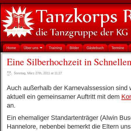
Home
Über uns
Training
Bilder
Gästebuch
Termine
Eine Silberhochzeit in Schnell
Sonntag, März 27th, 2011 at 11:27
Auch außerhalb der Karnevalssession sind wi
aktuell ein gemeinsamer Auftritt mit dem
Kor
an.
Ein ehemaliger Standartenträger (Alwin Bus
Hannelore, nebenbei bemerkt die Eltern un