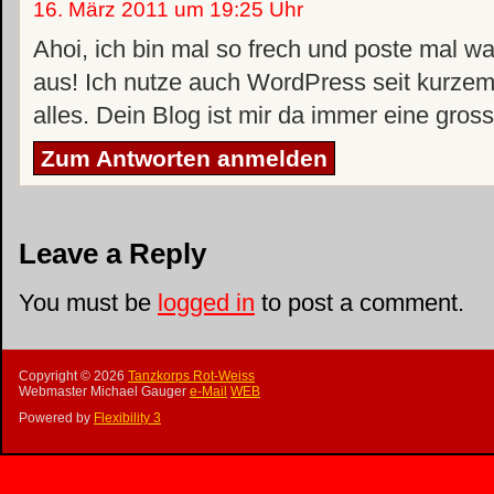
16. März 2011 um 19:25 Uhr
Ahoi, ich bin mal so frech und poste mal w
aus! Ich nutze auch WordPress seit kurzem
alles. Dein Blog ist mir da immer eine gros
Zum Antworten anmelden
Leave a Reply
You must be
logged in
to post a comment.
Copyright ©
2026
Tanzkorps Rot-Weiss
Webmaster Michael Gauger
e-Mail
WEB
Powered by
Flexibility 3