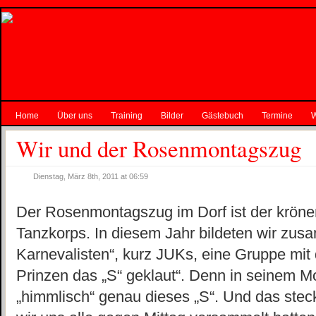
Home
Über uns
Training
Bilder
Gästebuch
Termine
W
Wir und der Rosenmontagszug
Dienstag, März 8th, 2011 at 06:59
Der Rosenmontagszug im Dorf ist der kröne
Tanzkorps. In diesem Jahr bildeten wir zu
Karnevalisten“, kurz JUKs, eine Gruppe m
Prinzen das „S“ geklaut“. Denn in seinem Mo
„himmlisch“ genau dieses „S“. Und das steck