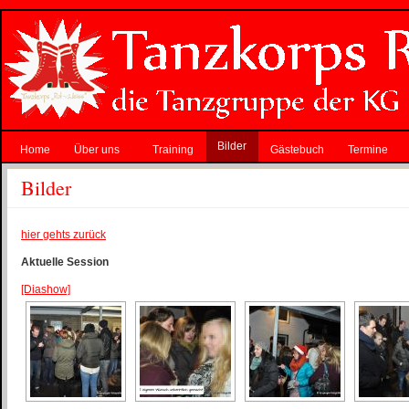
Bilder
Home
Über uns
Training
Gästebuch
Termine
Bilder
hier gehts zurück
Aktuelle Session
[Diashow]