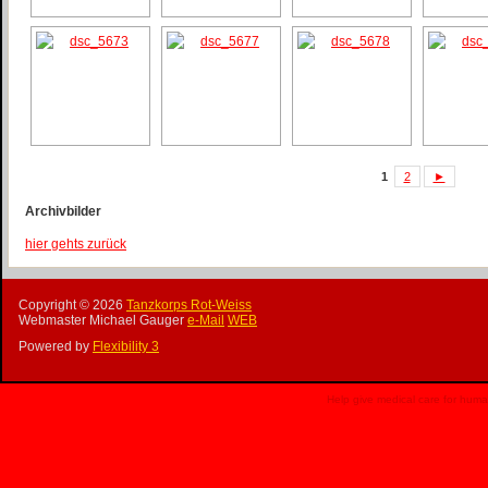
1
2
►
Archivbilder
hier gehts zurück
Copyright ©
2026
Tanzkorps Rot-Weiss
Webmaster Michael Gauger
e-Mail
WEB
Powered by
Flexibility 3
Help give medical care for hum